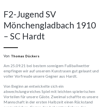
neuem
neuem
Fenster
neuem
neuem
neuem
neuem
neuem
Fenster
Fenster
geöffnet)
Fenster
Fenster
Fenster
Fenster
Fenster
geöffnet)
geöffnet)
geöffnet)
geöffnet)
geöffnet)
geöffnet)
geöffnet)
F2-Jugend SV
Mönchengladbach 1910
– SC Hardt
Von
Thomas Dückers
Am 25.09.21 bei bestem sonnigem Fußballwetter
empfingen wir auf unserem Kunstrasen gut gelaunt und
voller Vorfreude unsere Gegner aus Hardt.
Von Beginn an entwickelte sich ein
abwechslungsreiches Spiel mit leichten spielerischen
Vorteilen für unsere Gäste. Zweimal schaffte es unsere
Mannschaft in der ersten Halbzeit einen Rückstand