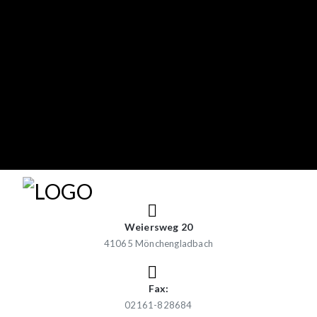
Weiersweg 20
41065 Mönchengladbach
Fax:
02161-828684