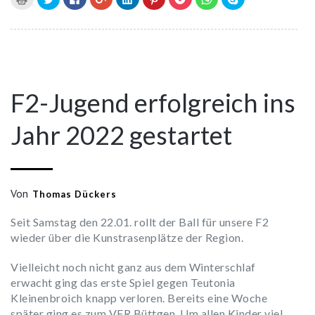
zum
um
um
Teilen
um
um
um
um
um
Ausdrucken
über
auf
auf
auf
auf
auf
auf
in
(Wird
Twitter
Facebook
Google+
LinkedIn
Pinterest
Pocket
WhatsApp
Skype
23
in
zu
zu
anklicken
zu
zu
zu
zu
zu
neuem
teilen
teilen
(Wird
teilen
teilen
teilen
teilen
teilen
Fenster
(Wird
(Wird
in
(Wird
(Wird
(Wird
(Wird
(Wird
geöffnet)
in
in
neuem
in
in
in
in
in
Mrz
neuem
neuem
Fenster
neuem
neuem
neuem
neuem
neuem
Fenster
Fenster
geöffnet)
Fenster
Fenster
Fenster
Fenster
Fenster
geöffnet)
geöffnet)
geöffnet)
geöffnet)
geöffnet)
geöffnet)
geöffnet)
F2-Jugend erfolgreich ins
Jahr 2022 gestartet
Von
Thomas Dückers
Seit Samstag den 22.01. rollt der Ball für unsere F2
wieder über die Kunstrasenplätze der Region.
Vielleicht noch nicht ganz aus dem Winterschlaf
erwacht ging das erste Spiel gegen Teutonia
Kleinenbroich knapp verloren. Bereits eine Woche
später ging es zum VFR Büttgen. Um allen Kinder viel