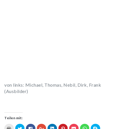
von links: Michael, Thomas, Nebil, Dirk, Frank
(Ausbilder)
Teilen mit:
Klicken
Klick,
Klick,
Zum
Klick,
Klick,
Klick,
Klicken,
Klicken,