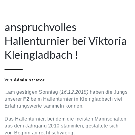
Fenster
(Wird
(Wird
in
(Wird
(Wird
(Wird
(Wird
(Wird
geöffnet)
in
in
neuem
in
in
in
in
in
Dez
neuem
neuem
Fenster
neuem
neuem
neuem
neuem
neuem
Fenster
Fenster
geöffnet)
Fenster
Fenster
Fenster
Fenster
Fenster
geöffnet)
geöffnet)
geöffnet)
geöffnet)
geöffnet)
geöffnet)
geöffnet)
anspruchvolles
Hallenturnier bei Viktoria
Kleingladbach !
Von
Administrator
..
.am gestrigen Sonntag
(16.12.2018)
haben die Jungs
unserer
F2
beim Hallenturnier in Kleingladbach viel
Erfahrungswerte sammeln können.
Das Hallenturnier, bei dem die meisten Mannschaften
aus dem Jahrgang 2010 stammten, gestaltete sich
von Beginn an recht schwierig.