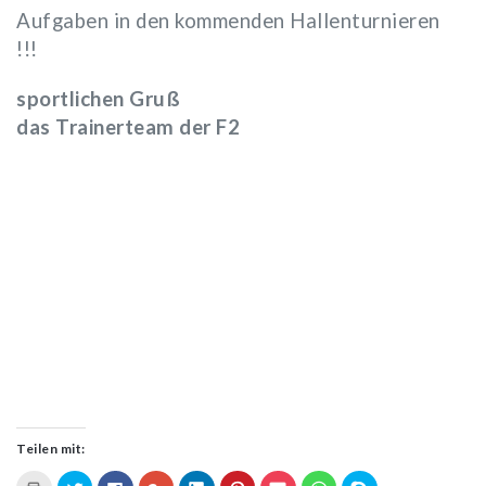
Aufgaben in den kommenden Hallenturnieren
!!!
sportlichen Gruß
das Trainerteam der F2
Teilen mit:
Klicken
Klick,
Klick,
Zum
Klick,
Klick,
Klick,
Klicken,
Klicken,