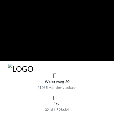
Weiersweg 20
41065 Mönchengladbach
Fax:
02161-828684