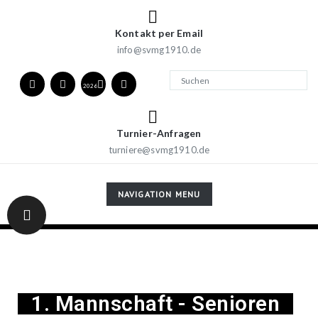
Kontakt per Email
info@svmg1910.de
2026
Turnier-Anfragen
turniere@svmg1910.de
TOGGLE
NAVIGATION MENU
NAVIGATION
1. Mannschaft - Senioren