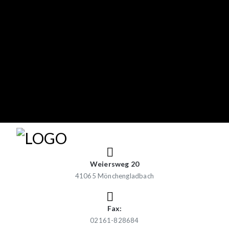
Weiersweg 20
41065 Mönchengladbach
Fax:
02161-828684