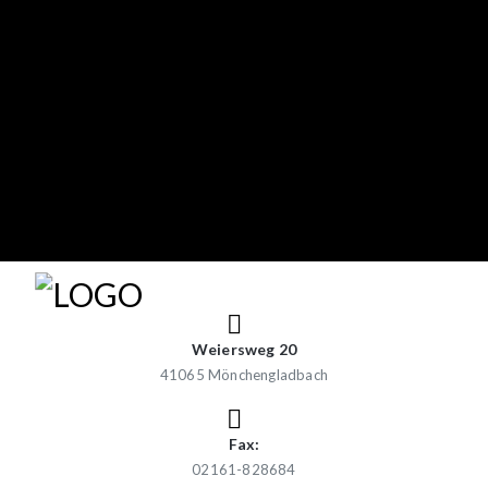
Weiersweg 20
41065 Mönchengladbach
Fax:
02161-828684