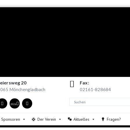
eiersweg 20
Fax:
065 Mönchengladbach
02161-828684
2026
Sponsoren
Der Verein
Aktuelles
Fragen?