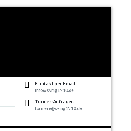
Kontakt per Email
info@svmg1910.de
Turnier-Anfragen
turniere@svmg1910.de