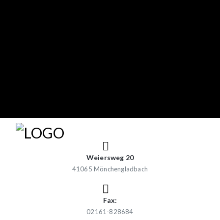
Weiersweg 20
41065 Mönchengladbach
Fax:
02161-828684