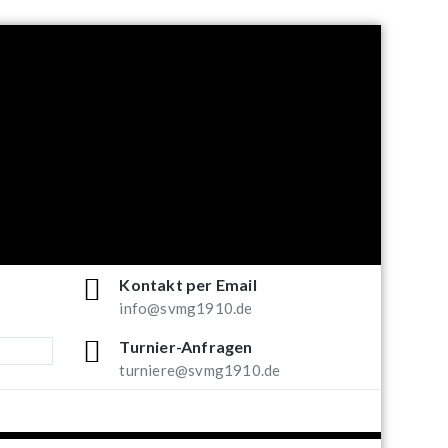
Kontakt per Email
info@svmg1910.de
Turnier-Anfragen
turniere@svmg1910.de