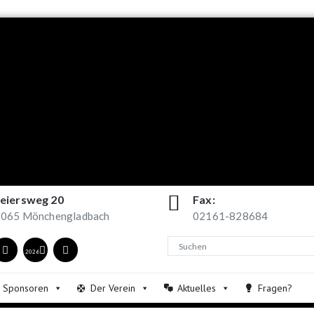
eiersweg 20
Fax:
065 Mönchengladbach
02161-828684
2026
Sponsoren
Der Verein
Aktuelles
Fragen?