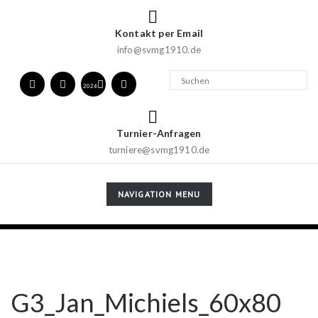
Kontakt per Email
info@svmg1910.de
2026
Turnier-Anfragen
turniere@svmg1910.de
TOGGLE
NAVIGATION MENU
NAVIGATION
G3_Jan_Michiels_60x80