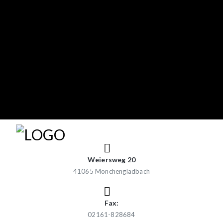
Weiersweg 20
41065 Mönchengladbach
Fax:
02161-828684