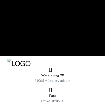
Weiersweg 20
41065 Mönchengladbach
Fax:
02161-828684