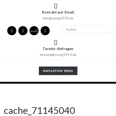
Kontakt per Email
info@svmg1910.de
2026
Turnier-Anfragen
turniere@svmg1910.de
TOGGLE
NAVIGATION MENU
NAVIGATION
cache_71145040