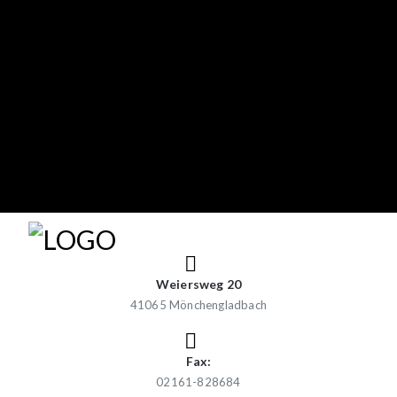
Weiersweg 20
41065 Mönchengladbach
Fax:
02161-828684