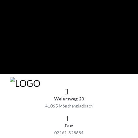
Weiersweg 20
41065 Mönchengladbach
Fax:
02161-828684