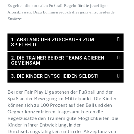
Es gelten die normalen Fußball-Regeln für die jeweiligen
Altersklassen. Dazu kommen jedoch drei ganz entscheidende
Zusätze:
1. ABSTAND DER ZUSCHAUER ZUM
SPIELFELD
2. DIE TRAINER BEIDER TEAMS AGIEREN
GEMEINSAM!
3. DIE KINDER ENTSCHEIDEN SELBST!
Bei der Fair Play Liga stehen der Fußball und der
Spaß an der Bewegung im Mittelpunkt. Die Kinder
können sich zu 100 Prozent auf den Ball und den
Gegner konzentrieren. Insgesamt bieten die
Regelzusätze den Trainern gute Möglichkeiten, die
Kinder in ihrer Entwicklung, in der
Durchsetzungsfähigkeit und in der Akzeptanz von