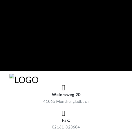
Weiersweg 20
41065 Mönchengladbach
Fax:
02161-828684