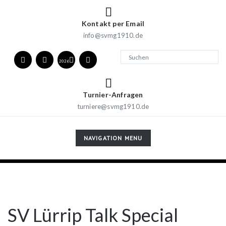
Kontakt per Email
info@svmg1910.de
2026
Turnier-Anfragen
turniere@svmg1910.de
TOGGLE
NAVIGATION MENU
NAVIGATION
SV Lürrip Talk Special