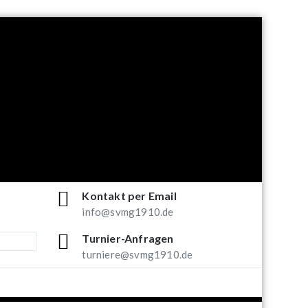
Kontakt per Email
info@svmg1910.de
Turnier-Anfragen
turniere@svmg1910.de