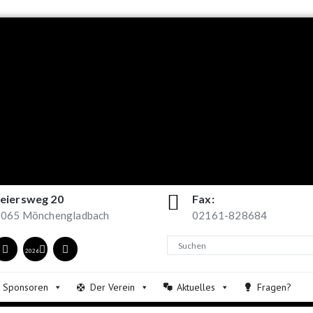
eiersweg 20
Fax:
065 Mönchengladbach
02161-828684
2026
Sponsoren
Der Verein
Aktuelles
Fragen?