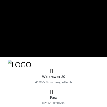
Weiersweg 20
41065 Mönchengladbach
Fax:
02161-828684