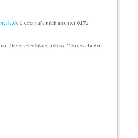
tnen
ed.el
oder rufe mich an unter 0171-
eßen, Kinderschminken, Imbiss, Getränkebuden