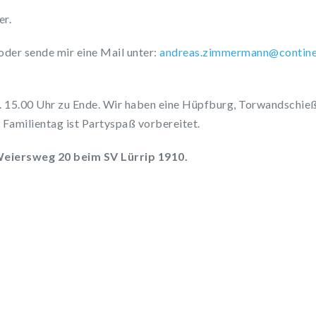
er.
oder sende mir eine Mail unter:
rdna
z.sae
remmi
@nnam
itnoc
a
a. 15.00 Uhr zu Ende. Wir haben eine Hüpfburg, Torwandschi
n Familientag ist Partyspaß vorbereitet.
Weiersweg 20 beim SV Lürrip 1910.