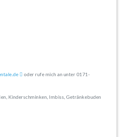
tnen
ed.el
oder rufe mich an unter 0171-
eßen, Kinderschminken, Imbiss, Getränkebuden