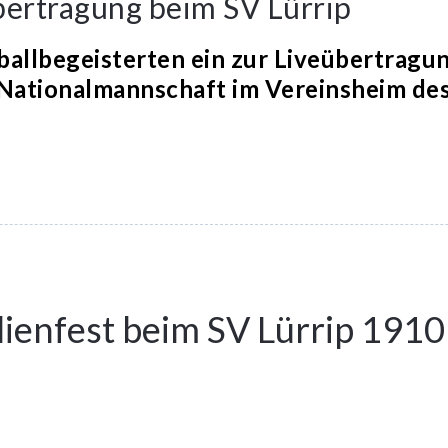
ertragung beim SV Lürrip
sballbegeisterten ein zur Liveübertragu
Nationalmannschaft im Vereinsheim des 
cken,
p
ype
len
rd
uem
ster
ffnet)
lienfest beim SV Lürrip 1910