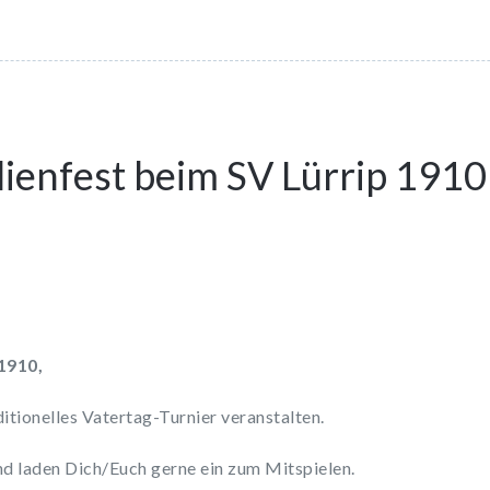
cken,
p
ype
len
rd
uem
ster
ffnet)
lienfest beim SV Lürrip 1910
1910,
ditionelles Vatertag-Turnier veranstalten.
nd laden Dich/Euch gerne ein zum Mitspielen.