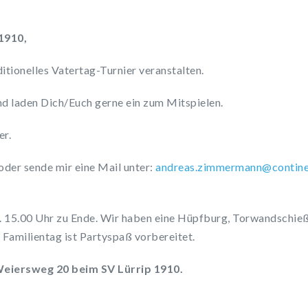
1910,
ditionelles Vatertag-Turnier veranstalten.
nd laden Dich/Euch gerne ein zum Mitspielen.
er.
oder sende mir eine Mail unter:
rdna
z.sae
remmi
@nnam
itnoc
a
a. 15.00 Uhr zu Ende. Wir haben eine Hüpfburg, Torwandschi
n Familientag ist Partyspaß vorbereitet.
Weiersweg 20 beim SV Lürrip 1910.