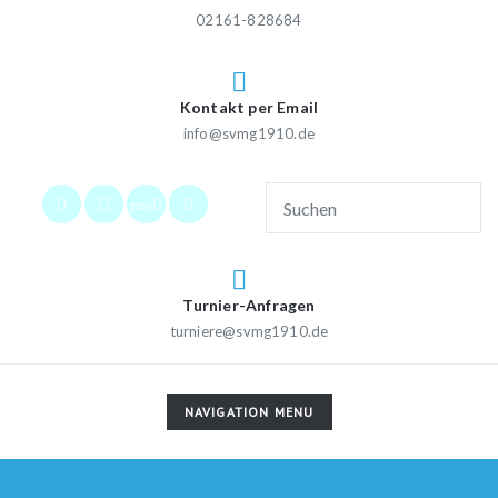
02161-828684
Kontakt per Email
info@svmg1910.de
2026
Turnier-Anfragen
turniere@svmg1910.de
TOGGLE
NAVIGATION MENU
NAVIGATION