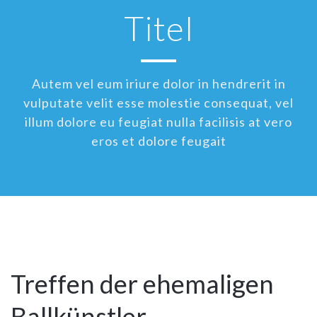
Titel
Autem vel eum iriure dolor in hendrerit in
vulputate velit esse molestie consequat, vel
illum dolore eu feugiat nulla facilisis at vero
eros et dolore feugait
10
Jan
Treffen der ehemaligen
Ballkünstler