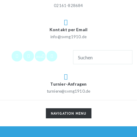
02161-828684
Kontakt per Email
info@svmg1910.de
2026
Turnier-Anfragen
turniere@svmg1910.de
TOGGLE
NAVIGATION MENU
NAVIGATION