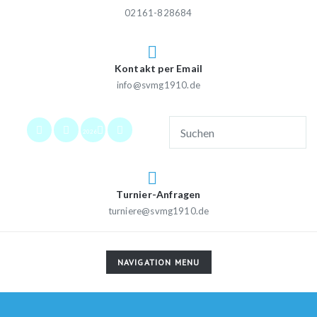
02161-828684
Kontakt per Email
info@svmg1910.de
2026
Turnier-Anfragen
turniere@svmg1910.de
TOGGLE
NAVIGATION MENU
NAVIGATION