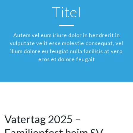
Titel
Autem vel eum iriure dolor in hendrerit in
vulputate velit esse molestie consequat, vel
illum dolore eu feugiat nulla facilisis at vero
eros et dolore feugait
14
Mai
Vatertag 2025 –
Familienfest beim SV