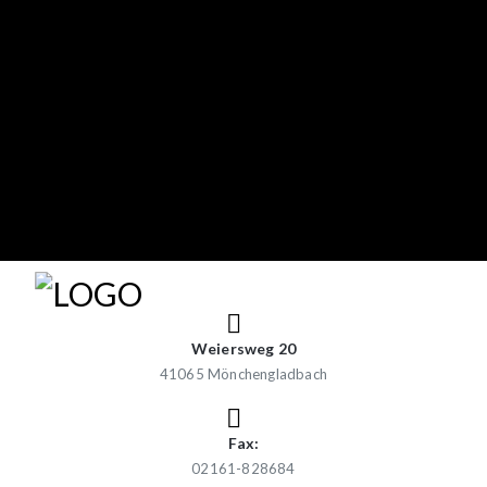
Weiersweg 20
41065 Mönchengladbach
Fax:
02161-828684