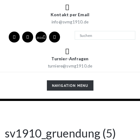
Kontakt per Email
info@svmg1910.de
2026
Turnier-Anfragen
turniere@svmg1910.de
TOGGLE
NAVIGATION MENU
NAVIGATION
sv1910_gruendung (5)