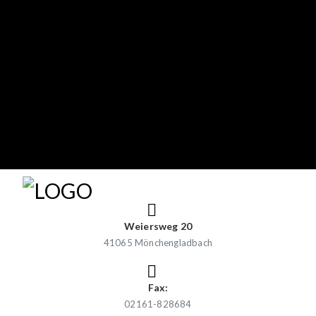
Weiersweg 20
41065 Mönchengladbach
Fax:
02161-828684