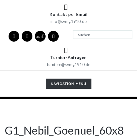
Kontakt per Email
info@svmg1910.de
2026
Turnier-Anfragen
turniere@svmg1910.de
TOGGLE
NAVIGATION MENU
NAVIGATION
G1_Nebil_Goenuel_60x8