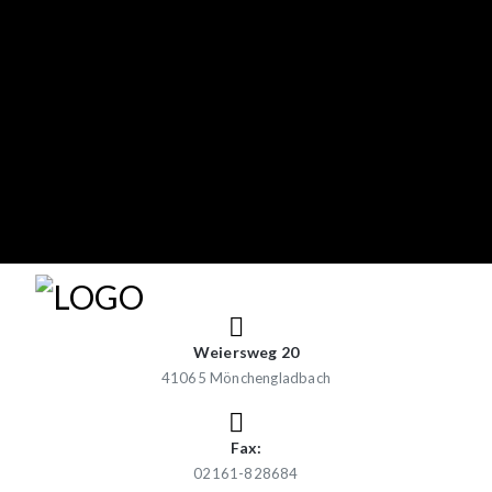
Weiersweg 20
41065 Mönchengladbach
Fax:
02161-828684