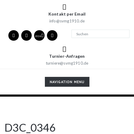
Kontakt per Email
info@svmg1910.de
2026
Turnier-Anfragen
turniere@svmg1910.de
TOGGLE
NAVIGATION MENU
NAVIGATION
D3C_0346