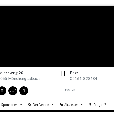
eiersweg 20
Fax:
065 Mönchengladbach
02161-828684
2026
Sponsoren
Der Verein
Aktuelles
Fragen?