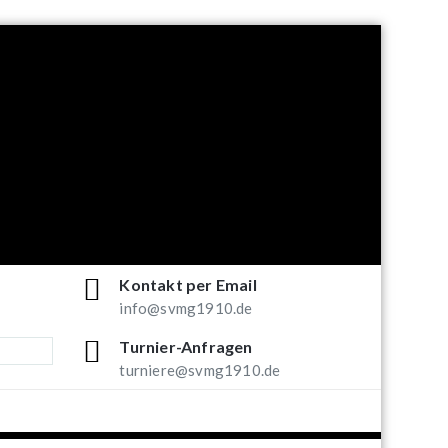
Kontakt per Email
info@svmg1910.de
Turnier-Anfragen
turniere@svmg1910.de