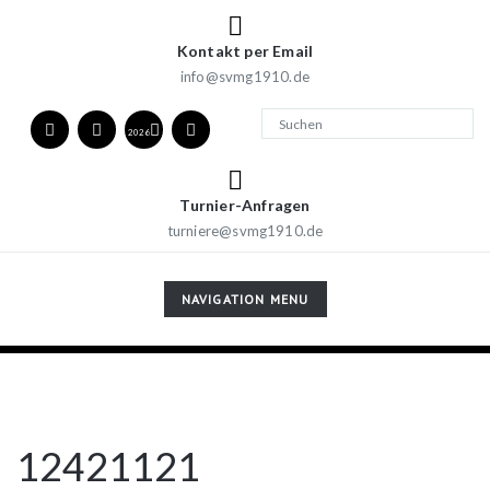
Kontakt per Email
info@svmg1910.de
2026
Turnier-Anfragen
turniere@svmg1910.de
TOGGLE
NAVIGATION MENU
NAVIGATION
12421121