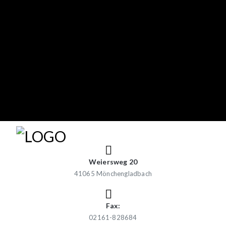
Weiersweg 20
41065 Mönchengladbach
Fax:
02161-828684