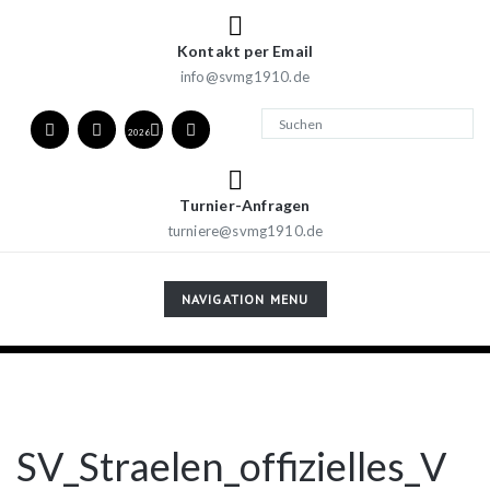
Kontakt per Email
info@svmg1910.de
2026
Turnier-Anfragen
turniere@svmg1910.de
TOGGLE
NAVIGATION MENU
NAVIGATION
SV_Straelen_offizielles_V