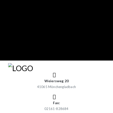
Weiersweg 20
41065 Mönchengladbach
Fax:
02161-828684