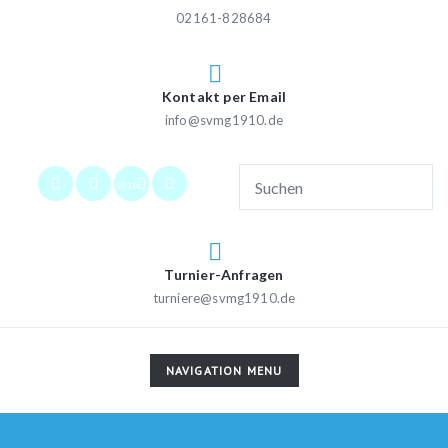
02161-828684
Kontakt per Email
info@svmg1910.de
2026
Turnier-Anfragen
turniere@svmg1910.de
TOGGLE
NAVIGATION MENU
NAVIGATION