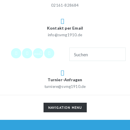
02161-828684
Kontakt per Email
info@svmg1910.de
2026
Turnier-Anfragen
turniere@svmg1910.de
TOGGLE
NAVIGATION MENU
NAVIGATION