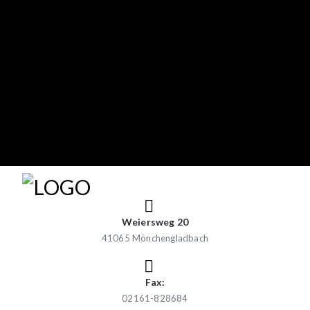
Weiersweg 20
41065 Mönchengladbach
Fax:
02161-828684