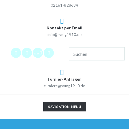
02161-828684
Kontakt per Email
info@svmg1910.de
2026
Turnier-Anfragen
turniere@svmg1910.de
TOGGLE
NAVIGATION MENU
NAVIGATION