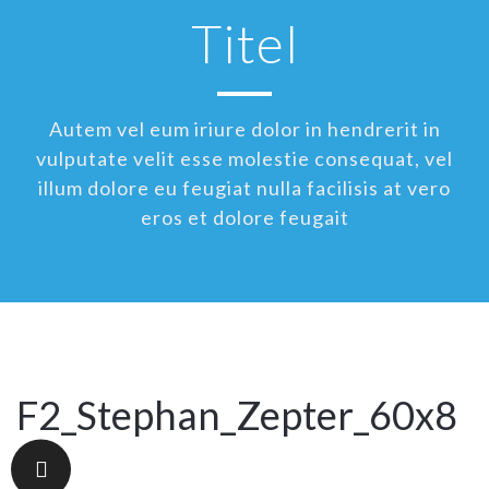
Titel
Autem vel eum iriure dolor in hendrerit in
vulputate velit esse molestie consequat, vel
illum dolore eu feugiat nulla facilisis at vero
eros et dolore feugait
F2_Stephan_Zepter_60x8
0