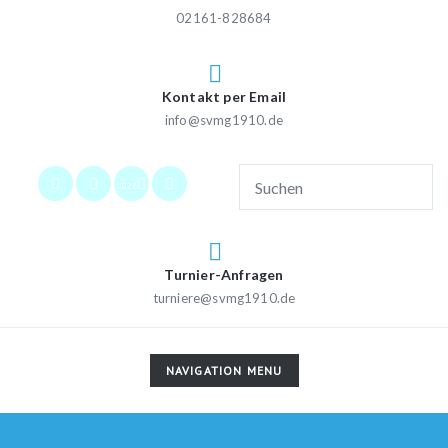
02161-828684
Kontakt per Email
info@svmg1910.de
2026
Turnier-Anfragen
turniere@svmg1910.de
TOGGLE
NAVIGATION MENU
NAVIGATION