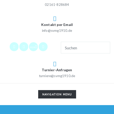
02161-828684
Kontakt per Email
info@svmg1910.de
2026
Turnier-Anfragen
turniere@svmg1910.de
TOGGLE
NAVIGATION MENU
NAVIGATION