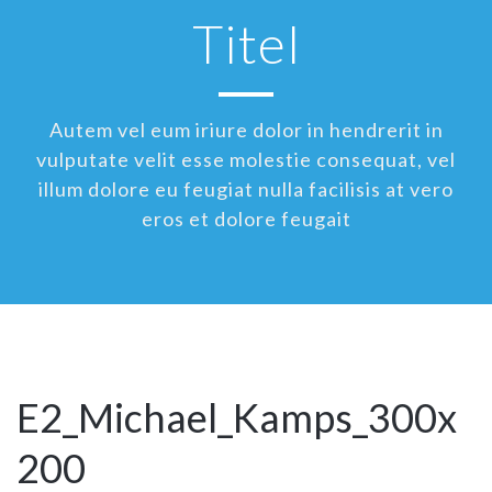
Titel
Autem vel eum iriure dolor in hendrerit in
vulputate velit esse molestie consequat, vel
illum dolore eu feugiat nulla facilisis at vero
eros et dolore feugait
E2_Michael_Kamps_300x
200