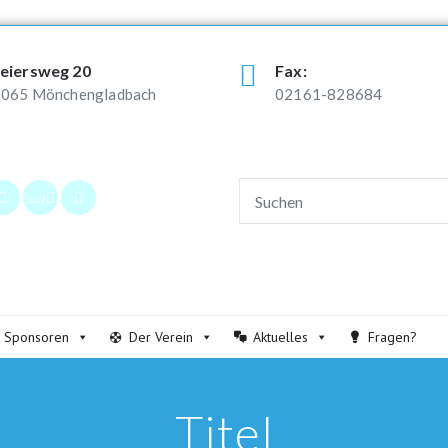
eiersweg 20
Fax:
065 Mönchengladbach
02161-828684
2026
Sponsoren
Der Verein
Aktuelles
Fragen?
Titel