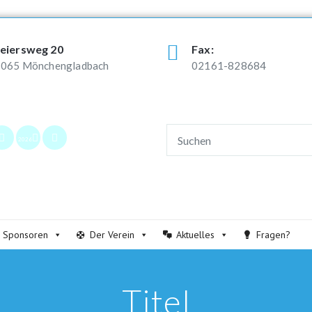
eiersweg 20
Fax:
065 Mönchengladbach
02161-828684
2026
Sponsoren
Der Verein
Aktuelles
Fragen?
Titel