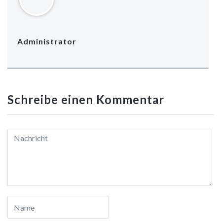
geöffnet)
geöffnet)
geöffnet)
geöffnet)
geöffnet)
geöffnet)
geöffnet)
Administrator
Schreibe einen Kommentar