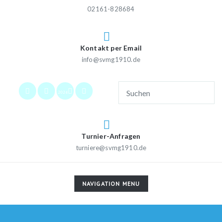
02161-828684
Kontakt per Email
info@svmg1910.de
2026
Turnier-Anfragen
turniere@svmg1910.de
TOGGLE
NAVIGATION MENU
NAVIGATION