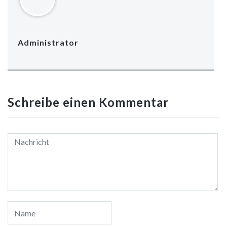
geöffnet)
geöffnet)
geöffnet)
geöffnet)
geöffnet)
geöffnet)
geöffnet)
Administrator
Schreibe einen Kommentar