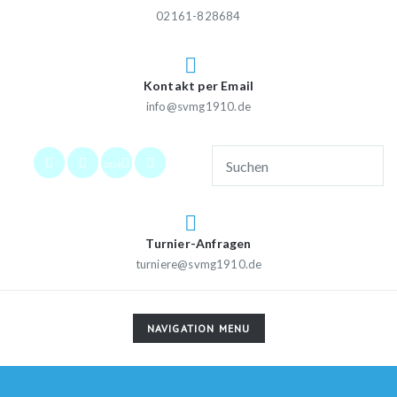
02161-828684
Kontakt per Email
info@svmg1910.de
2026
Turnier-Anfragen
turniere@svmg1910.de
TOGGLE
NAVIGATION MENU
NAVIGATION