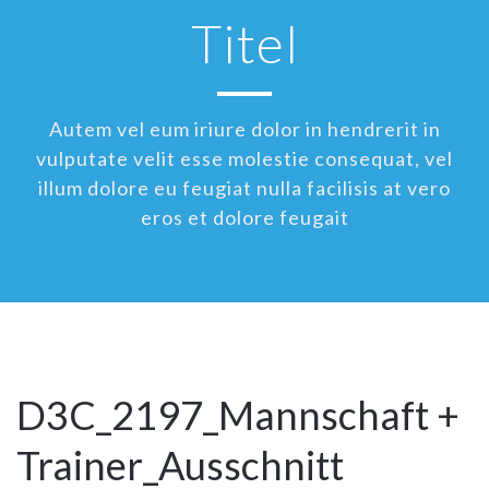
Titel
Autem vel eum iriure dolor in hendrerit in
vulputate velit esse molestie consequat, vel
illum dolore eu feugiat nulla facilisis at vero
eros et dolore feugait
D3C_2197_Mannschaft +
Trainer_Ausschnitt