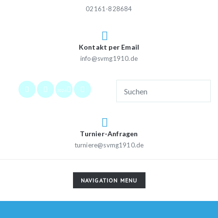
02161-828684
Kontakt per Email
info@svmg1910.de
2026
Turnier-Anfragen
turniere@svmg1910.de
TOGGLE
NAVIGATION MENU
NAVIGATION