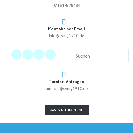
02161-828684
Kontakt per Email
info@svmg1910.de
2026
Turnier-Anfragen
turniere@svmg1910.de
TOGGLE
NAVIGATION MENU
NAVIGATION