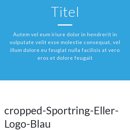
Titel
Autem vel eum iriure dolor in hendrerit in
vulputate velit esse molestie consequat, vel
illum dolore eu feugiat nulla facilisis at vero
eros et dolore feugait
cropped-Sportring-Eller-
Logo-Blau