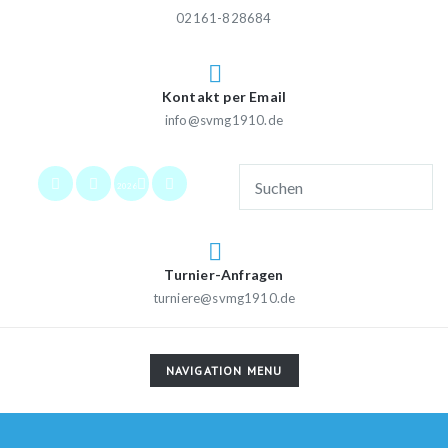
02161-828684
Kontakt per Email
info@svmg1910.de
2026
Turnier-Anfragen
turniere@svmg1910.de
TOGGLE
NAVIGATION MENU
NAVIGATION