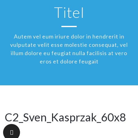
Titel
Autem vel eum iriure dolor in hendrerit in
vulputate velit esse molestie consequat, vel
illum dolore eu feugiat nulla facilisis at vero
eros et dolore feugait
C2_Sven_Kasprzak_60x8
0