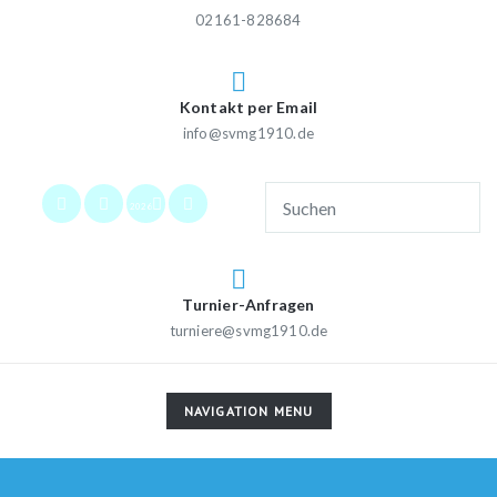
02161-828684
Kontakt per Email
info@svmg1910.de
2026
Turnier-Anfragen
turniere@svmg1910.de
TOGGLE
NAVIGATION MENU
NAVIGATION