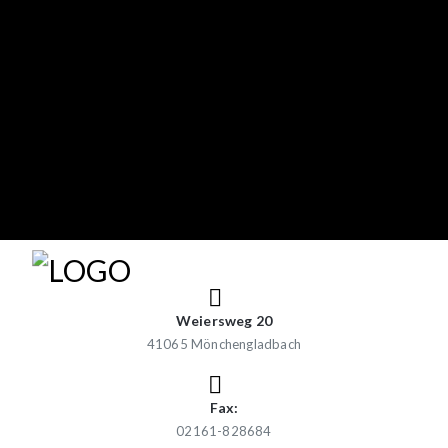
Weiersweg 20
41065 Mönchengladbach
Fax:
02161-828684