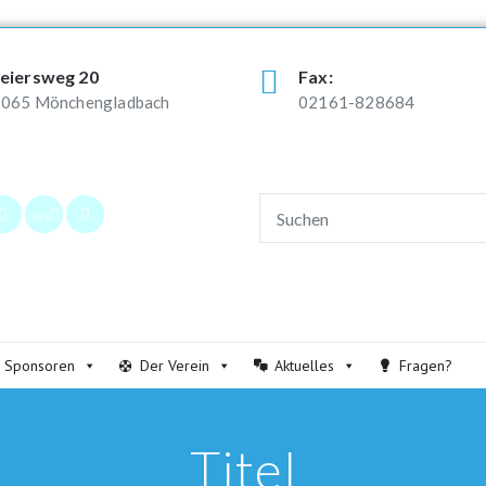
eiersweg 20
Fax:
065 Mönchengladbach
02161-828684
2026
Sponsoren
Der Verein
Aktuelles
Fragen?
Titel