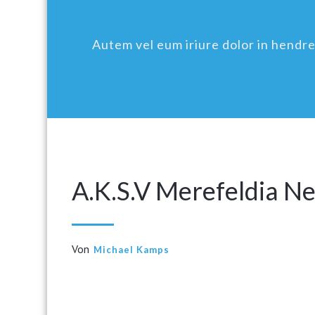
Autem vel eum iriure dolor in hendreri
A.K.S.V Merefeldia N
Von
Michael Kamps