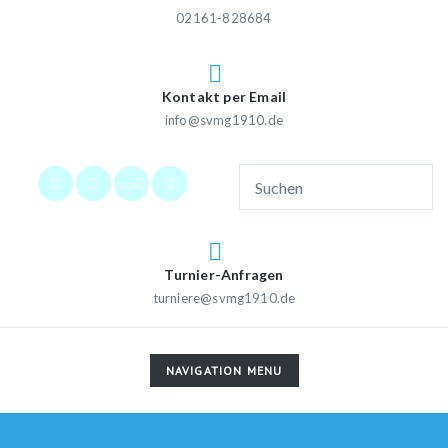
02161-828684
Kontakt per Email
info@svmg1910.de
2026
Turnier-Anfragen
turniere@svmg1910.de
TOGGLE
NAVIGATION MENU
NAVIGATION