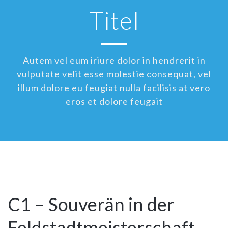
Titel
Autem vel eum iriure dolor in hendrerit in
vulputate velit esse molestie consequat, vel
illum dolore eu feugiat nulla facilisis at vero
eros et dolore feugait
22
Nov
C1 – Souverän in der
Feldstadtmeisterschaft