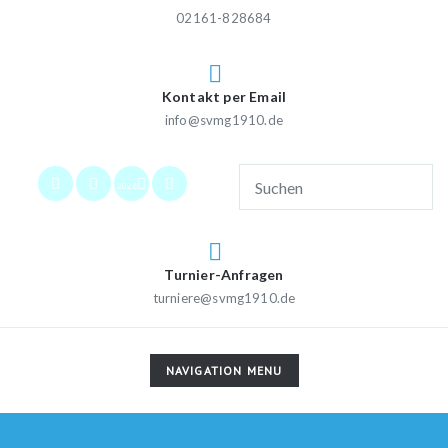
02161-828684
Kontakt per Email
info@svmg1910.de
2026
Turnier-Anfragen
turniere@svmg1910.de
TOGGLE
NAVIGATION MENU
NAVIGATION