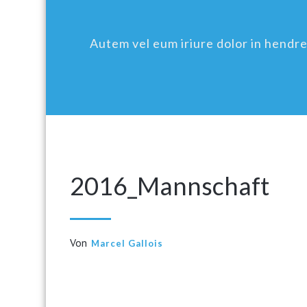
Autem vel eum iriure dolor in hendreri
2016_Mannschaft
Von
Marcel Gallois