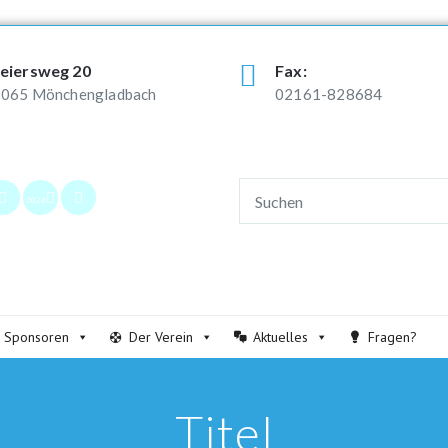
eiersweg 20
Fax:
065 Mönchengladbach
02161-828684
2026
Sponsoren
Der Verein
Aktuelles
Fragen?
Titel