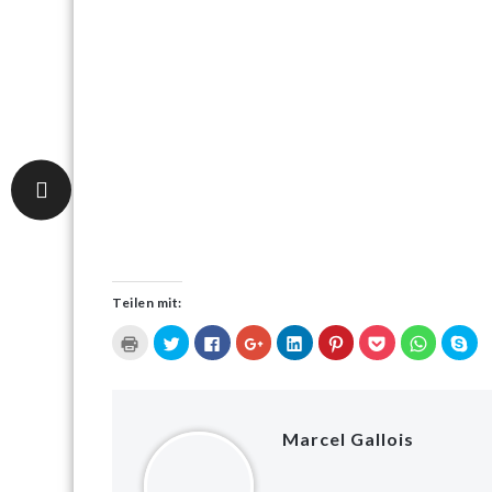
Teilen mit:
Klicken
Klick,
Klick,
Zum
Klick,
Klick,
Klick,
Klicken,
Kli
zum
um
um
Teilen
um
um
um
um
um
Ausdrucken
über
auf
auf
auf
auf
auf
auf
in
(Wird
Twitter
Facebook
Google+
LinkedIn
Pinterest
Pocket
WhatsAp
Sk
in
zu
zu
anklicken
zu
zu
zu
zu
zu
neuem
teilen
teilen
(Wird
teilen
teilen
teilen
teilen
tei
Fenster
(Wird
(Wird
in
(Wird
(Wird
(Wird
(Wird
(Wi
geöffnet)
in
in
neuem
in
in
in
in
in
Marcel Gallois
neuem
neuem
Fenster
neuem
neuem
neuem
neuem
ne
Fenster
Fenster
geöffnet)
Fenster
Fenster
Fenster
Fenster
Fen
geöffnet)
geöffnet)
geöffnet)
geöffnet)
geöffnet)
geöffnet)
geö