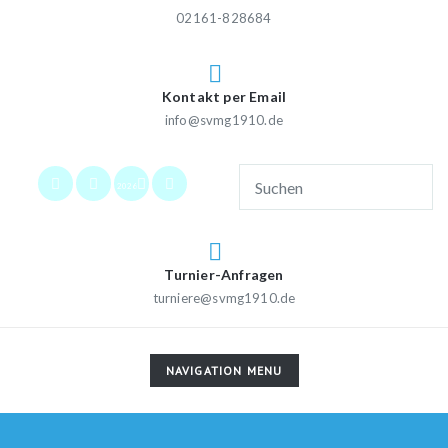
02161-828684
Kontakt per Email
info@svmg1910.de
2026
Turnier-Anfragen
turniere@svmg1910.de
TOGGLE
NAVIGATION MENU
NAVIGATION