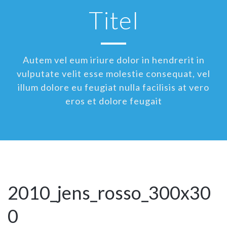
Titel
Autem vel eum iriure dolor in hendrerit in
vulputate velit esse molestie consequat, vel
illum dolore eu feugiat nulla facilisis at vero
eros et dolore feugait
2010_jens_rosso_300x30
0