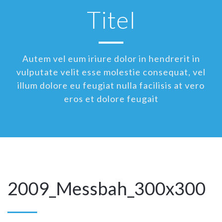
Titel
Autem vel eum iriure dolor in hendrerit in
vulputate velit esse molestie consequat, vel
illum dolore eu feugiat nulla facilisis at vero
eros et dolore feugait
2009_Messbah_300x300