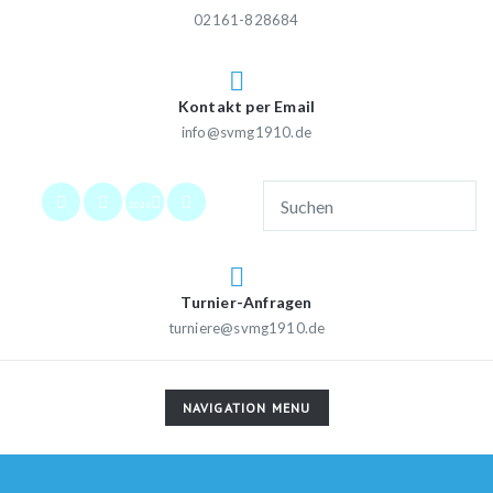
02161-828684
Kontakt per Email
info@svmg1910.de
2026
Turnier-Anfragen
turniere@svmg1910.de
TOGGLE
NAVIGATION MENU
NAVIGATION