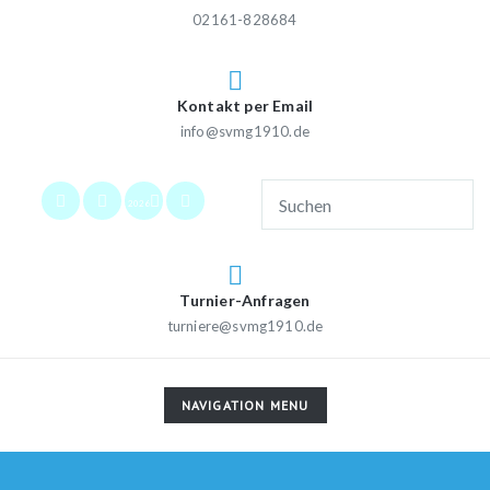
02161-828684
Kontakt per Email
info@svmg1910.de
2026
Turnier-Anfragen
turniere@svmg1910.de
TOGGLE
NAVIGATION MENU
NAVIGATION