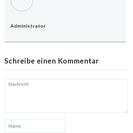
geöffnet)
geöffnet)
geöffnet)
geöffnet)
geöffnet)
geöffnet)
geöffnet)
Administrator
Schreibe einen Kommentar