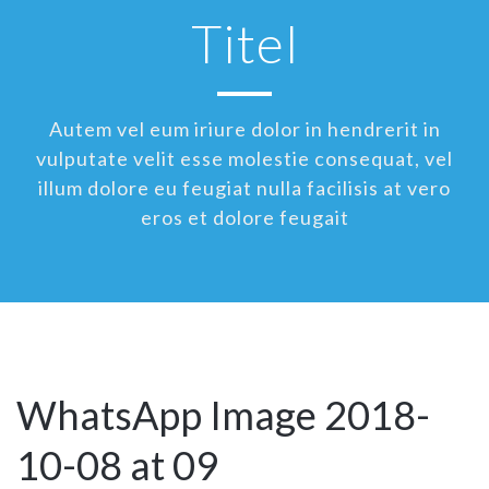
Titel
Autem vel eum iriure dolor in hendrerit in
vulputate velit esse molestie consequat, vel
illum dolore eu feugiat nulla facilisis at vero
eros et dolore feugait
WhatsApp Image 2018-
10-08 at 09