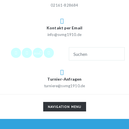
02161-828684
Kontakt per Email
info@svmg1910.de
2026
Turnier-Anfragen
turniere@svmg1910.de
TOGGLE
NAVIGATION MENU
NAVIGATION