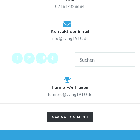
02161-828684
Kontakt per Email
info@svmg1910.de
2026
Turnier-Anfragen
turniere@svmg1910.de
TOGGLE
NAVIGATION MENU
NAVIGATION