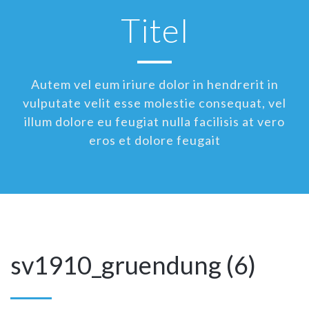
Titel
Autem vel eum iriure dolor in hendrerit in
vulputate velit esse molestie consequat, vel
illum dolore eu feugiat nulla facilisis at vero
eros et dolore feugait
sv1910_gruendung (6)