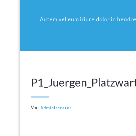
Autem vel eum iriure dolor in hendreri
P1_Juergen_Platzwa
Von
Administrator