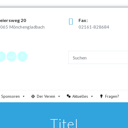
eiersweg 20
Fax:
065 Mönchengladbach
02161-828684
2026
Sponsoren
Der Verein
Aktuelles
Fragen?
Titel